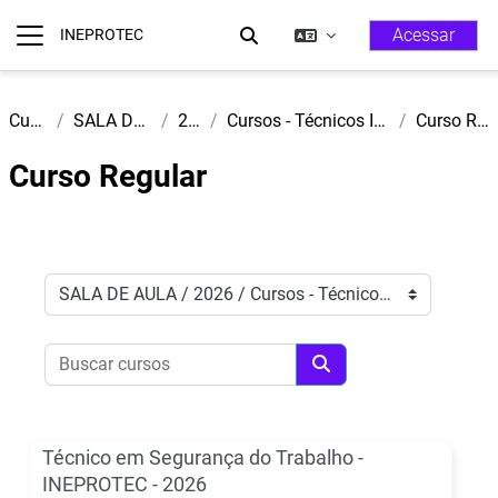
Ir para o conteúdo principal
Acessar
INEPROTEC
Alternar Entrada De Pesquisa
Painel lateral
Cursos
SALA DE AULA
2026
Cursos - Técnicos INEPROTEC
Curso Regular
Curso Regular
Categorias de Cursos
Buscar cursos
Buscar cursos
Técnico em Segurança do Trabalho -
INEPROTEC - 2026