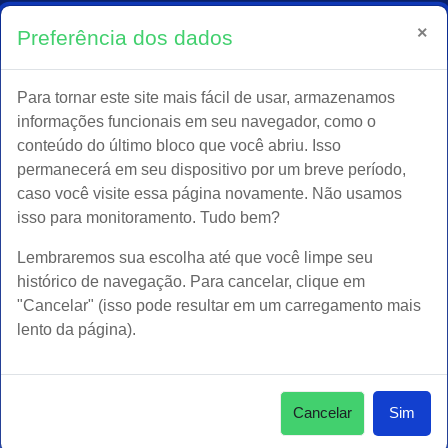
Fale conosco : (61) 3082-0505
acessou
Acessar
×
Preferência dos dados
como
Alternar entrada de pesqu
:
atendimento@ineprotec.com.br
visitante
Ir para o conteúdo principal
Para tornar este site mais fácil de usar, armazenamos
Página inicial
informações funcionais em seu navegador, como o
conteúdo do último bloco que você abriu. Isso
permanecerá em seu dispositivo por um breve período,
caso você visite essa página novamente. Não usamos
Técnico em Mecânica - INEPROTEC - 2026
isso para monitoramento. Tudo bem?
Lembraremos sua escolha até que você limpe seu
histórico de navegação. Para cancelar, clique em
"Cancelar" (isso pode resultar em um carregamento mais
lento da página).
Cancelar
Sim