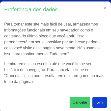
Fale conosco : (61) 3082-0505
acessou
Acessar
×
Preferência dos dados
como
Alternar entrada de pesqu
:
atendimento@ineprotec.com.br
visitante
Ir para o conteúdo principal
Para tornar este site mais fácil de usar, armazenamos
Página inicial
informações funcionais em seu navegador, como o
conteúdo do último bloco que você abriu. Isso
permanecerá em seu dispositivo por um breve período,
caso você visite essa página novamente. Não usamos
Pós Graduação em Georreferenciamento
isso para monitoramento. Tudo bem?
-2025
Lembraremos sua escolha até que você limpe seu
histórico de navegação. Para cancelar, clique em
"Cancelar" (isso pode resultar em um carregamento mais
lento da página).
Cancelar
Sim