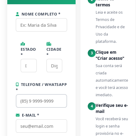
termos
Leia e aceite os
NOME COMPLETO *
Termos de
Privacidade e de
Uso da
plataforma.
ESTADO
CIDADE
Clique em
3
*
*
"Criar acesso"
Sua conta será
criada
automaticamente
TELEFONE / WHATSAPP
e você terá acesso
*
imediato.
Verifique seu e-
4
mail
E-MAIL *
Você receberá seu
login e senha
provisória no e-