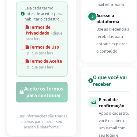
mail informado.
Leia cada termo
antes de aceitar para
Acesse a
5
habilitar o cadastro.
plataforma
Termos de
Use as credenciais
Privacidade
(clique
recebidas para
para ler)
entrar e explorar
Termos de Uso
o conteúdo.
(clique para ler)
Termo de Aceite
(clique para ler)
O que você vai
receber
Aceite os termos
para continuar
E-mail de
confirmação
Após o cadastro,
Suas informações são usadas
você receberá
apenas para liberar seu
acesso à plataforma.
um e-mail com
seu login e