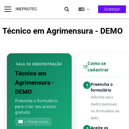
Ir para o conteúdo principal
Acessar
INEPROTEC
Alternar Entrada De Pesquisa
Painel lateral
Técnico em Agrimensura - DEMO
Como se
SALA DE DEMONSTRAÇÃO
cadastrar
Técnico em
Agrimensura -
Preencha o
1
formulário
DEMO
Informe seus
Preencha o formulário
dados pessoais
para criar seu acesso
no formulário ao
gratuito.
lado.
← Trocar curso
Aceite os
2